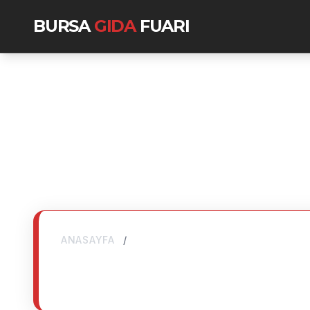
BURSA
GIDA
FUARI
ANASAYFA
/
ZIYARETÇILER
ZİYARETÇİLER